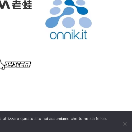
d utilizzare questo sito noi assumiamo che tu ne sia felice.
y