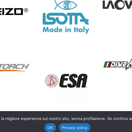
 la migliore esperienza sul nostro sito, senza profilazione. Se continui a
OK
Privacy policy
life photography – P.IVA IT03450300128 |
Privacy Policy
|
Cookie Polic