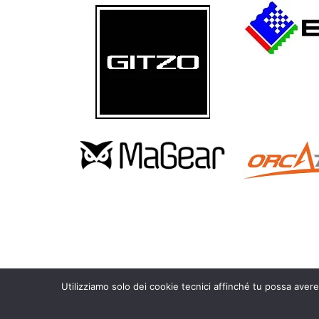
Utilizziamo solo dei cookie tecnici affinché tu possa avere
Copyright 2010 – 2026 Calosoma.it – fotografia naturalistica wild