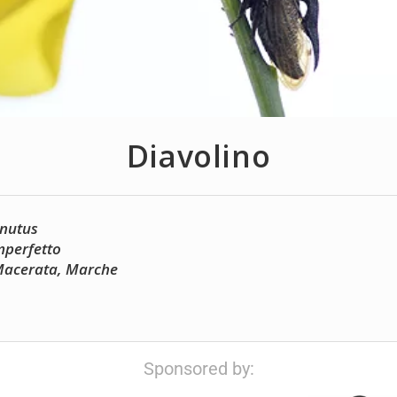
Diavolino
rnutus
perfetto
 Macerata, Marche
Sponsored by: