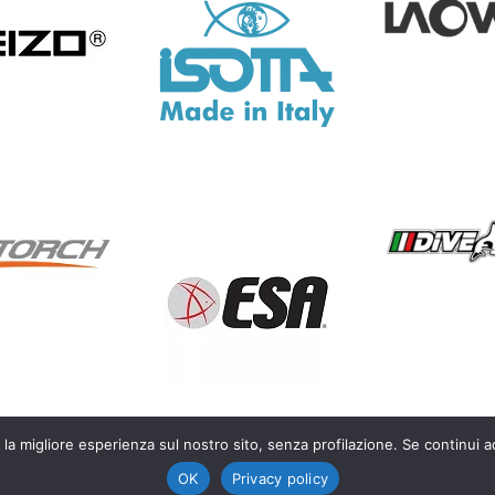
 la migliore esperienza sul nostro sito, senza profilazione. Se continui a
OK
Privacy policy
life photography – P.IVA IT03450300128 |
Privacy Policy
|
Cookie Polic