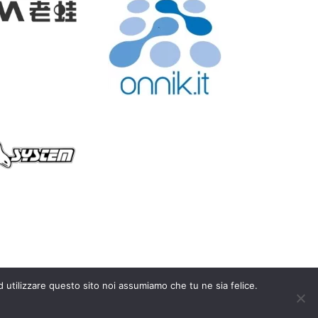
d utilizzare questo sito noi assumiamo che tu ne sia felice.
y