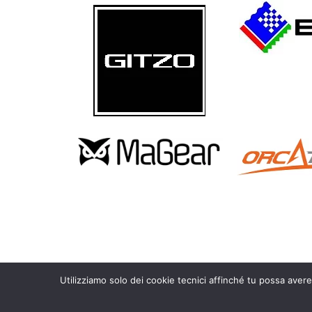
Utilizziamo solo dei cookie tecnici affinché tu possa avere
Copyright 2010 – 2026 Calosoma.it – fotografia naturalistica wild