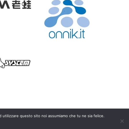
d utilizzare questo sito noi assumiamo che tu ne sia felice.
y