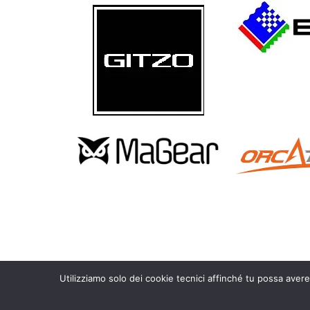
Utilizziamo solo dei cookie tecnici affinché tu possa avere
Copyright 2010 – 2026 Calosoma.it – fotografia naturalistica wild