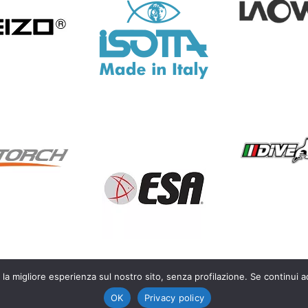
 la migliore esperienza sul nostro sito, senza profilazione. Se continui a
OK
Privacy policy
life photography – P.IVA IT03450300128 |
Privacy Policy
|
Cookie Polic