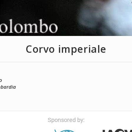
Corvo imperiale
o
mbardia
Sponsored by: