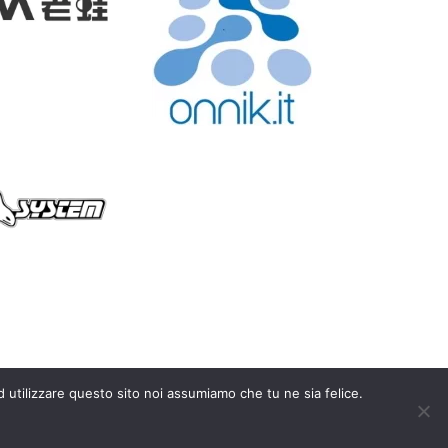
d utilizzare questo sito noi assumiamo che tu ne sia felice.
y