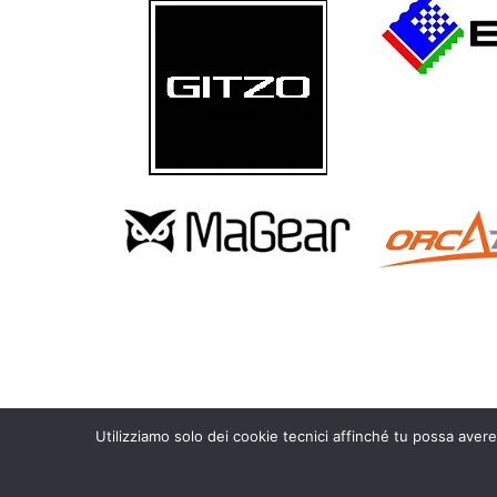
Utilizziamo solo dei cookie tecnici affinché tu possa avere
Copyright 2010 – 2026 Calosoma.it – fotografia naturalistica wild