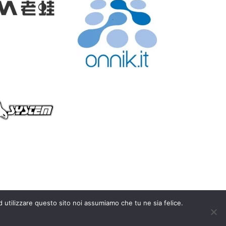
d utilizzare questo sito noi assumiamo che tu ne sia felice.
y