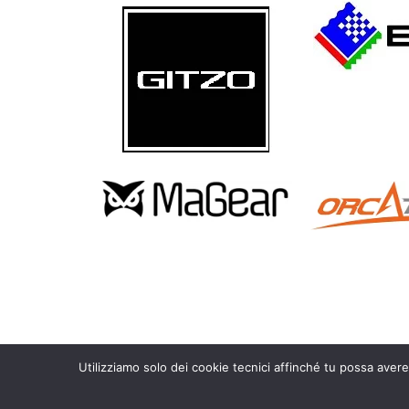
Utilizziamo solo dei cookie tecnici affinché tu possa avere
Copyright 2010 – 2026 Calosoma.it – fotografia naturalistica wild