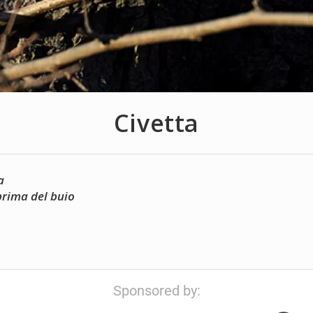
Civetta
a
 prima del buio
Sponsored by: