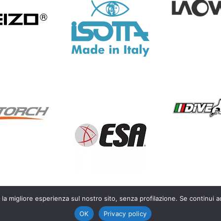
 la migliore esperienza sul nostro sito, senza profilazione. Se continui a
OK
Privacy policy
life photography – P.IVA IT03450300128 |
Privacy Policy
|
Cookie Polic