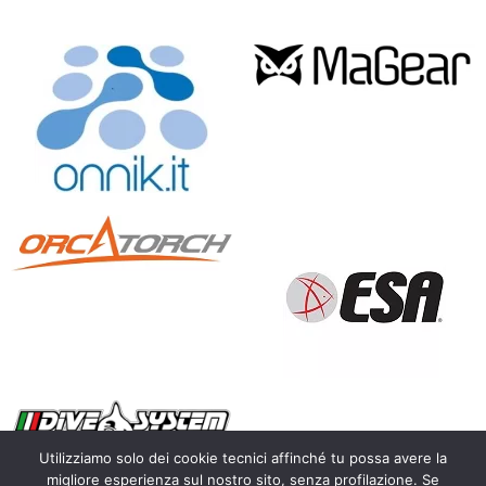
Utilizziamo solo dei cookie tecnici affinché tu possa avere la
migliore esperienza sul nostro sito, senza profilazione. Se