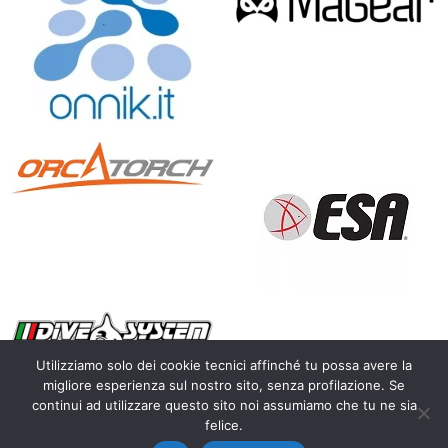
Utilizziamo solo dei cookie tecnici affinché tu possa avere la
migliore esperienza sul nostro sito, senza profilazione. Se
continui ad utilizzare questo sito noi assumiamo che tu ne sia
Copyright 2010 – 2026 Calosoma.it – fotografia naturalistica
felice.
wildlife photography – P.IVA IT03450300128 |
Privacy Policy
|