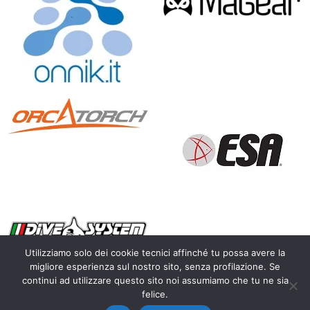
Utilizziamo solo dei cookie tecnici affinché tu possa avere la
migliore esperienza sul nostro sito, senza profilazione. Se
continui ad utilizzare questo sito noi assumiamo che tu ne sia
Copyright 2010 – 2026 Calosoma.it – fotografia naturalistica
felice.
wildlife photography – P.IVA IT03450300128 |
Privacy Policy
|