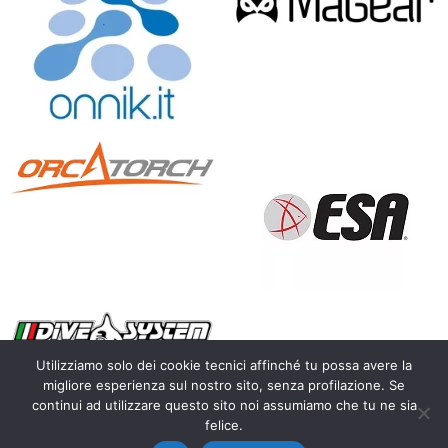
Utilizziamo solo dei cookie tecnici affinché tu possa avere la
migliore esperienza sul nostro sito, senza profilazione. Se
continui ad utilizzare questo sito noi assumiamo che tu ne sia
Copyright 2010 – 2026 Calosoma.it – fotografia naturalistica
felice.
wildlife photography – P.IVA IT03450300128 |
Privacy Policy
|