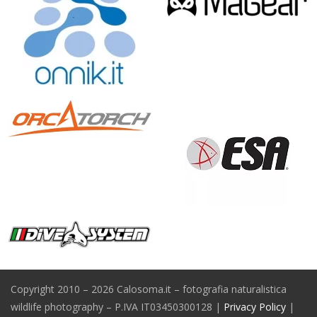
Copyright 2010 – 2026 Calosoma.it – fotografia naturalistica
wildlife photography – P.IVA IT03450300128 |
Privacy Policy
|