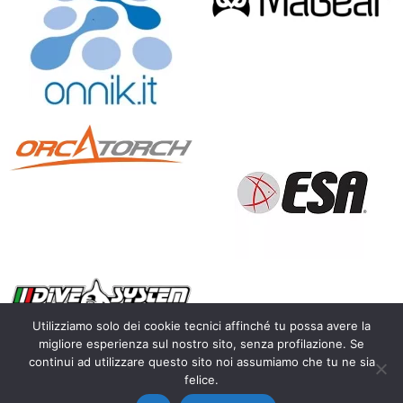
Utilizziamo solo dei cookie tecnici affinché tu possa avere la
migliore esperienza sul nostro sito, senza profilazione. Se
continui ad utilizzare questo sito noi assumiamo che tu ne sia
Copyright 2010 – 2026 Calosoma.it – fotografia naturalistica
felice.
wildlife photography – P.IVA IT03450300128 |
Privacy Policy
|