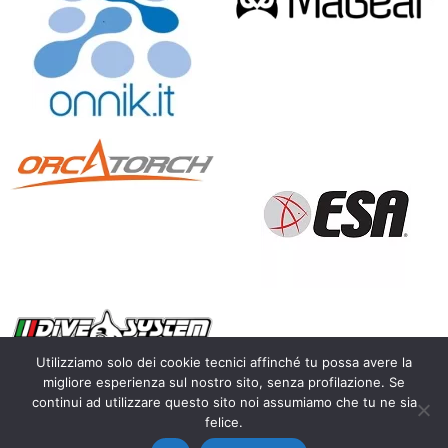
Utilizziamo solo dei cookie tecnici affinché tu possa avere la
migliore esperienza sul nostro sito, senza profilazione. Se
continui ad utilizzare questo sito noi assumiamo che tu ne sia
Copyright 2010 – 2026 Calosoma.it – fotografia naturalistica
felice.
wildlife photography – P.IVA IT03450300128 |
Privacy Policy
|