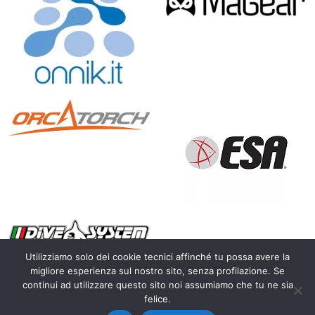
Utilizziamo solo dei cookie tecnici affinché tu possa avere la
migliore esperienza sul nostro sito, senza profilazione. Se
continui ad utilizzare questo sito noi assumiamo che tu ne sia
Copyright 2010 – 2026 Calosoma.it – fotografia naturalistica
felice.
wildlife photography – P.IVA IT03450300128 |
Privacy Policy
|